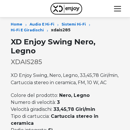
›
›
›
Home
Audio E Hi-Fi
Sistemi Hi-Fi
›
xdais285
Hi-Fi E Giradischi
XD Enjoy Swing Nero,
Legno
XDAIS285
XD Enjoy Swing, Nero, Legno, 33,45,78 Giri/min,
Cartuccia stereo in ceramica, FM, 10 W, AC
Colore del prodotto:
Nero, Legno
Numero di velocità:
3
Velocità giradischi:
33,45,78 Giri/min
Tipo di cartuccia:
Cartuccia stereo in
ceramica