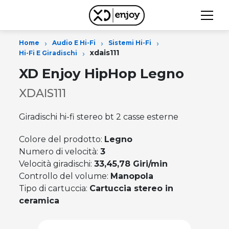
›
›
›
Home
Audio E Hi-Fi
Sistemi Hi-Fi
›
xdais111
Hi-Fi E Giradischi
XD Enjoy HipHop Legno
XDAIS111
Giradischi hi-fi stereo bt 2 casse esterne
Colore del prodotto:
Legno
Numero di velocità:
3
Velocità giradischi:
33,45,78 Giri/min
Controllo del volume:
Manopola
Tipo di cartuccia:
Cartuccia stereo in
ceramica