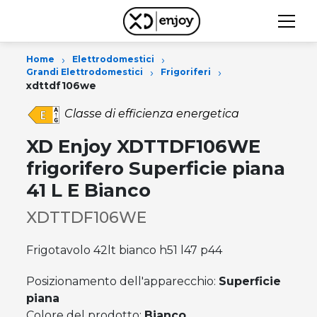
›
›
Home
Elettrodomestici
›
›
Grandi Elettrodomestici
Frigoriferi
xdttdf106we
Classe di efficienza energetica
XD Enjoy XDTTDF106WE
frigorifero Superficie piana
41 L E Bianco
XDTTDF106WE
Frigotavolo 42lt bianco h51 l47 p44
Posizionamento dell'apparecchio:
Superficie
piana
Colore del prodotto:
Bianco