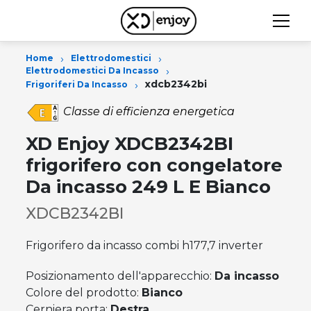
›
›
Home
Elettrodomestici
›
Elettrodomestici Da Incasso
›
xdcb2342bi
Frigoriferi Da Incasso
Classe di efficienza energetica
XD Enjoy XDCB2342BI
frigorifero con congelatore
Da incasso 249 L E Bianco
XDCB2342BI
Frigorifero da incasso combi h177,7 inverter
Posizionamento dell'apparecchio:
Da incasso
Colore del prodotto:
Bianco
Cerniera porta:
Destra