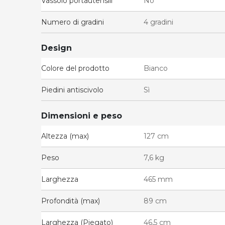
Vassoio portautensili
No
Numero di gradini
4 gradini
Design
Colore del prodotto
Bianco
Piedini antiscivolo
Sì
Dimensioni e peso
Altezza (max)
127 cm
Peso
7,6 kg
Larghezza
465 mm
Profondità (max)
89 cm
Larghezza (Piegato)
46,5 cm