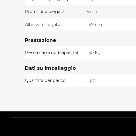
Profondità piegata
5 cm
Altezza (Piegato)
139 cm
Prestazione
Peso massimo (capacità)
150 kg
Dati su imballaggio
Quantità per pacco
1 pz