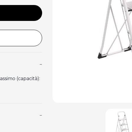
−
ssimo (capacità):
−