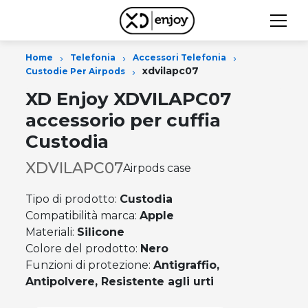
›
›
›
Home
Telefonia
Accessori Telefonia
›
xdvilapc07
Custodie Per Airpods
XD Enjoy XDVILAPC07
accessorio per cuffia
Custodia
XDVILAPC07
Airpods case
Tipo di prodotto:
Custodia
Compatibilità marca:
Apple
Materiali:
Silicone
Colore del prodotto:
Nero
Funzioni di protezione:
Antigraffio,
Antipolvere, Resistente agli urti