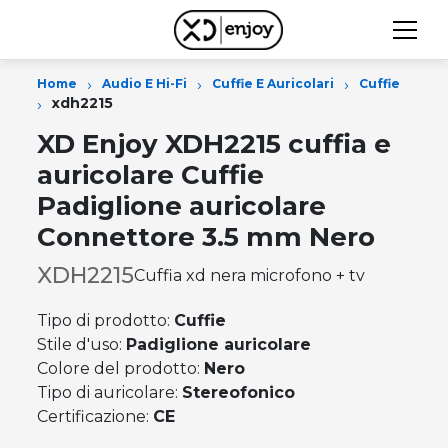
›
›
›
Home
Audio E Hi-Fi
Cuffie E Auricolari
Cuffie
›
xdh2215
XD Enjoy XDH2215 cuffia e
auricolare Cuffie
Padiglione auricolare
Connettore 3.5 mm Nero
XDH2215
Cuffia xd nera microfono + tv
Tipo di prodotto:
Cuffie
Stile d'uso:
Padiglione auricolare
Colore del prodotto:
Nero
Tipo di auricolare:
Stereofonico
Certificazione:
CE