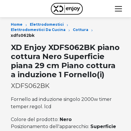
›
›
Home
Elettrodomestici
›
›
Elettrodomestici Da Cucina
Cottura
xdfs062bk
XD Enjoy XDFS062BK piano
cottura Nero Superficie
piana 29 cm Piano cottura
a induzione 1 Fornello(i)
XDFS062BK
Fornello ad induzione singolo 2000w timer
temper.regol. lcd
Colore del prodotto:
Nero
Posizionamento dell'apparecchio:
Superficie