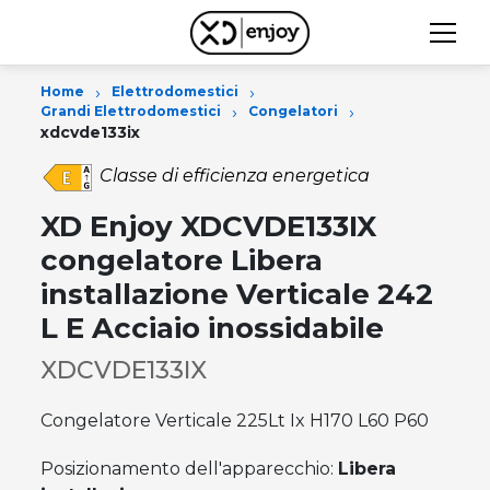
›
›
Home
Elettrodomestici
›
›
Grandi Elettrodomestici
Congelatori
xdcvde133ix
Classe di efficienza energetica
XD Enjoy XDCVDE133IX
congelatore Libera
installazione Verticale 242
L E Acciaio inossidabile
XDCVDE133IX
Congelatore Verticale 225Lt Ix H170 L60 P60
Posizionamento dell'apparecchio:
Libera