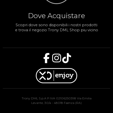
Dove Acquistare
Scopri dove sono disponibili i nostri prodotti
e trova il negozio Trony DML Shop piu vicino
Trony DML S.p.A P.IVA 02106250398 Via Emilia
Levante, 30/a - 48018 Faenza (RA)