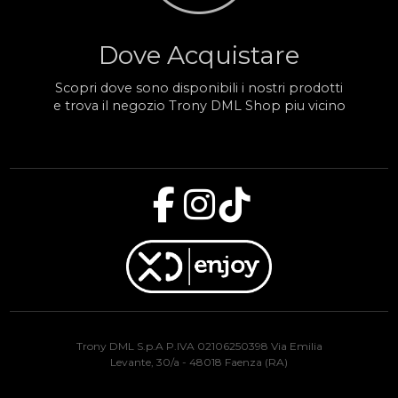
Dove Acquistare
Scopri dove sono disponibili i nostri prodotti
e trova il negozio Trony DML Shop piu vicino
Trony DML S.p.A P.IVA 02106250398 Via Emilia
Levante, 30/a - 48018 Faenza (RA)