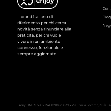
Cont
Il brand italiano di
Blog
riferimento per chi cerca
Nego
novità senza rinunciare alla
praticità, per chi vuole
vivere in un ambiente
connesso, funzionale e
sempre aggiornato.
Trony DML S.p.A P.IVA 02106250398 Via Emilia Levante, 30/a - 