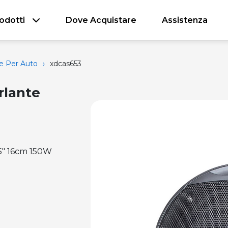
odotti
Dove Acquistare
Assistenza
e Per Auto
›
xdcas653
rlante
,5" 16cm 150W