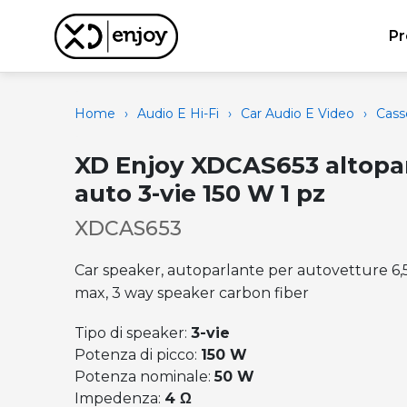
Pr
Home
›
Audio E Hi-Fi
›
Car Audio E Video
›
Cass
XD Enjoy XDCAS653 altopa
auto 3-vie 150 W 1 pz
XDCAS653
Car speaker, autoparlante per autovetture 6
max, 3 way speaker carbon fiber
Tipo di speaker:
3-vie
Potenza di picco:
150 W
Potenza nominale:
50 W
Impedenza:
4 Ω