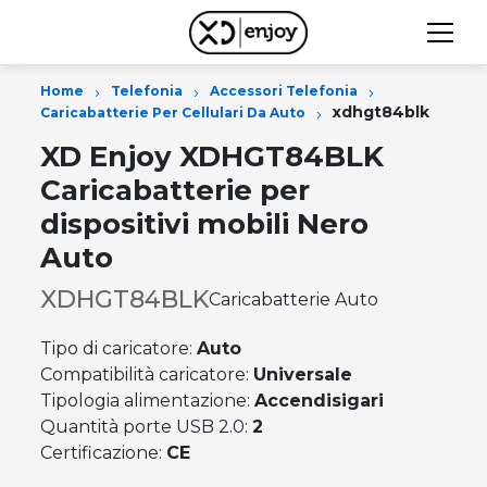
›
›
›
Home
Telefonia
Accessori Telefonia
›
xdhgt84blk
Caricabatterie Per Cellulari Da Auto
XD Enjoy XDHGT84BLK
Caricabatterie per
dispositivi mobili Nero
Auto
XDHGT84BLK
Caricabatterie Auto
Tipo di caricatore:
Auto
Compatibilità caricatore:
Universale
Tipologia alimentazione:
Accendisigari
Quantità porte USB 2.0:
2
Certificazione:
CE