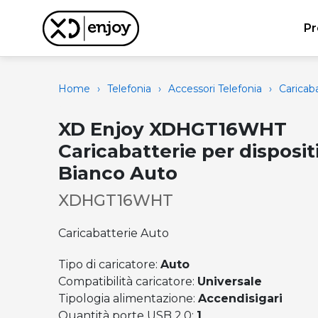
Pr
Home
›
Telefonia
›
Accessori Telefonia
›
Caricaba
XD Enjoy XDHGT16WHT
Caricabatterie per disposit
Bianco Auto
XDHGT16WHT
Caricabatterie Auto
Tipo di caricatore:
Auto
Compatibilità caricatore:
Universale
Tipologia alimentazione:
Accendisigari
Quantità porte USB 2.0:
1