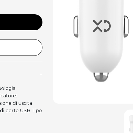
−
pologia
icatore:
sione di uscita
à di porte USB Tipo