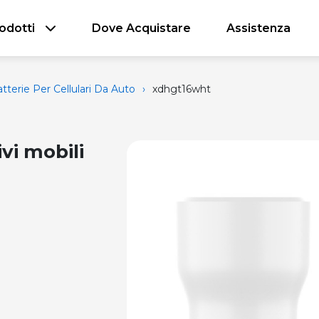
odotti
Dove Acquistare
Assistenza
tterie Per Cellulari Da Auto
›
xdhgt16wht
ivi mobili