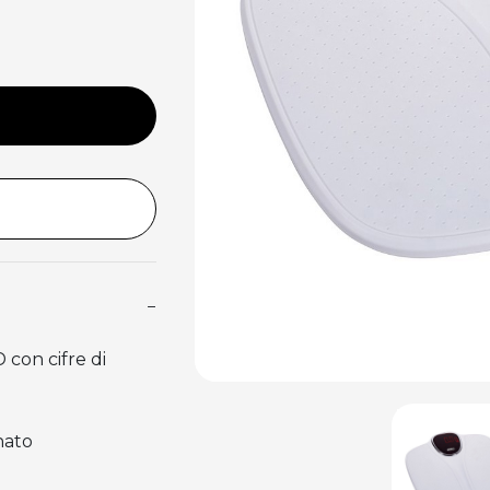
−
con cifre di
nato