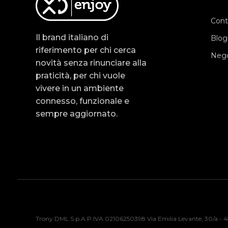
Cont
Il brand italiano di
Blog
riferimento per chi cerca
Nego
novità senza rinunciare alla
praticità, per chi vuole
vivere in un ambiente
connesso, funzionale e
sempre aggiornato.
Trony DML S.p.A P.IVA 02106250398 Via Emilia Levante, 30/a - 