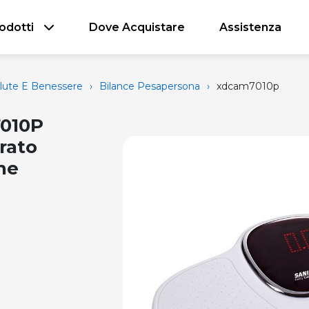
odotti
Dove Acquistare
Assistenza
alute E Benessere
›
Bilance Pesapersona
›
xdcam7010p
7010P
rato
ne
d