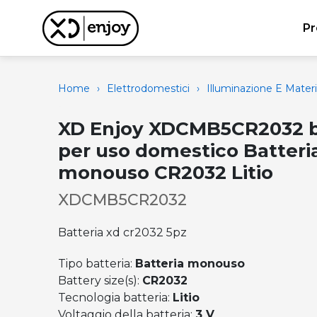
Pr
Home
›
Elettrodomestici
›
Illuminazione E Materi
XD Enjoy XDCMB5CR2032 b
per uso domestico Batteri
monouso CR2032 Litio
XDCMB5CR2032
Batteria xd cr2032 5pz
Tipo batteria:
Batteria monouso
Battery size(s):
CR2032
Tecnologia batteria:
Litio
Voltaggio della batteria:
3 V