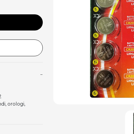
−
2
di, orologi,