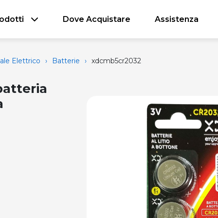
odotti
Dove Acquistare
Assistenza
ale Elettrico
›
Batterie
›
xdcmb5cr2032
atteria
a