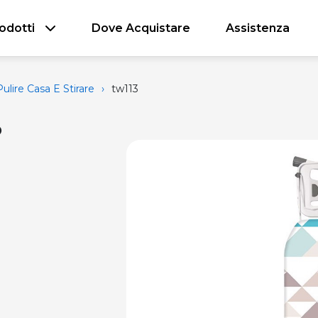
odotti
Dove Acquistare
Assistenza
ulire Casa E Stirare
›
tw113
o