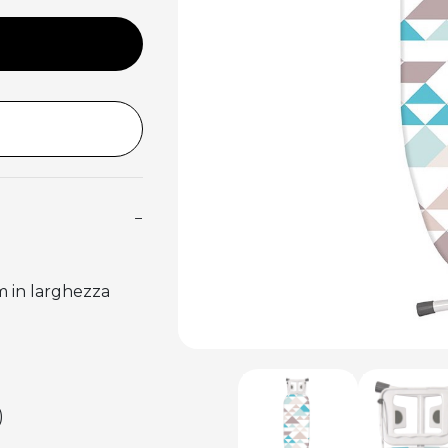
−
m in larghezza
)