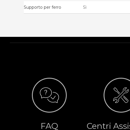
Supporto per ferro
Sì
FAQ
Centri Ass