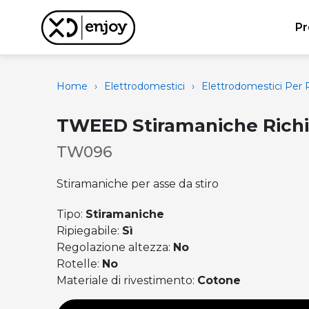
Pr
Home
›
Elettrodomestici
›
Elettrodomestici Per P
TWEED Stiramaniche Richi
TW096
Stiramaniche per asse da stiro
Tipo:
Stiramaniche
Ripiegabile:
Sì
Regolazione altezza:
No
Rotelle:
No
Materiale di rivestimento:
Cotone