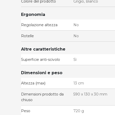
Colore del prodotto
Grigio, Bianco
Ergonomia
Regolazione altezza
No
Rotelle
No
Altre caratteristiche
Superficie anti-scivolo
Sì
Dimensioni e peso
Altezza (max)
13 cm
Dimensioni prodotto da
590 x 130 x 30 mm
chiuso
Peso
720 g