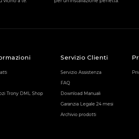
 vicino a te.
per un'installazione perfetta.
ormazioni
Servizio Clienti
Pr
atti
Servizio Assistenza
Pri
FAQ
zi Trony DML Shop
Download Manuali
Garanzia Legale 24 mesi
Archivio prodotti