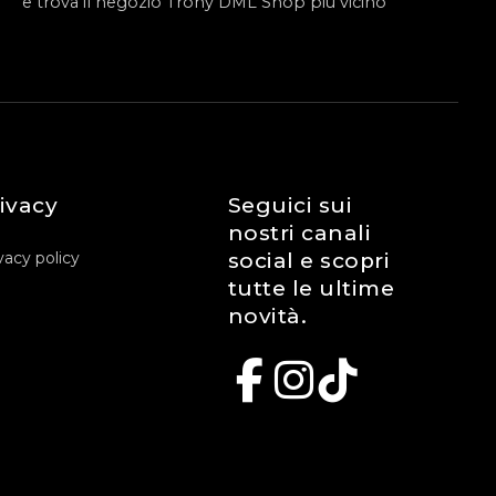
e trova il negozio Trony DML Shop piu vicino
ivacy
Seguici sui
nostri canali
vacy policy
social e scopri
tutte le ultime
novità.