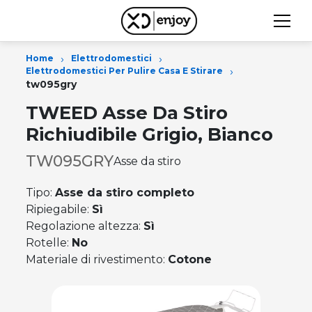
›
›
Home
Elettrodomestici
›
Elettrodomestici Per Pulire Casa E Stirare
tw095gry
TWEED Asse Da Stiro
Richiudibile Grigio, Bianco
TW095GRY
Asse da stiro
Tipo:
Asse da stiro completo
Ripiegabile:
Sì
Regolazione altezza:
Sì
Rotelle:
No
Materiale di rivestimento:
Cotone