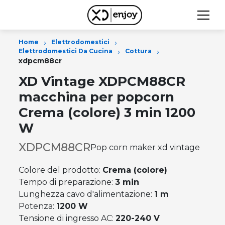
›
›
Home
Elettrodomestici
›
›
Elettrodomestici Da Cucina
Cottura
xdpcm88cr
XD Vintage XDPCM88CR
macchina per popcorn
Crema (colore) 3 min 1200
W
XDPCM88CR
Pop corn maker xd vintage
Colore del prodotto:
Crema (colore)
Tempo di preparazione:
3 min
Lunghezza cavo d'alimentazione:
1 m
Potenza:
1200 W
Tensione di ingresso AC:
220-240 V