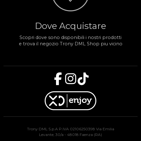
Dove Acquistare
Scopri dove sono disponibili i nostri prodotti
e trova il negozio Trony DML Shop piu vicino
Trony DML S.p.A P.IVA 02106250398 Via Emilia
Levante, 30/a - 48018 Faenza (RA)