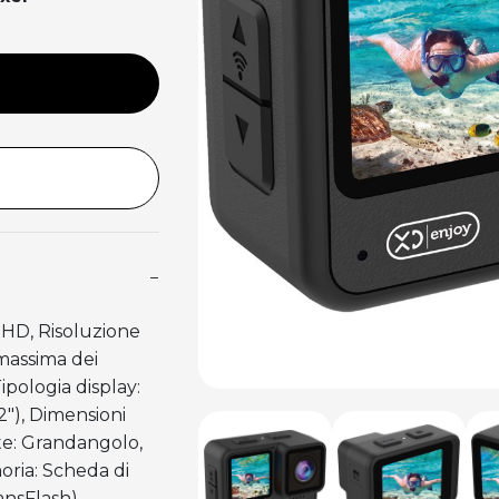
−
 HD, Risoluzione
massima dei
ipologia display:
"), Dimensioni
nte: Grandangolo,
oria: Scheda di
ansFlash),