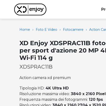
Pr
Home
›
Foto E Video
›
Fotocamere
›
Action C
XD Enjoy XDSPRAC11B fot
per sport d'azione 20 MP 4
Wi-Fi 114 g
XDSPRAC11B
Action camera xd premium
Tipologia HD:
4K Ultra HD
Risoluzione massima video:
3840 x 2160 Pixel
Frequenza massima dei fotogrammi:
120 fps
Risoluzioni video:
3840 x 2160,2704 x 1520 Pi