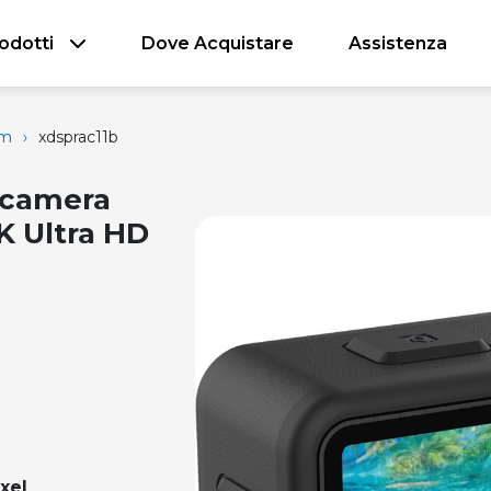
odotti
Dove Acquistare
Assistenza
am
›
xdsprac11b
ocamera
K Ultra HD
xel