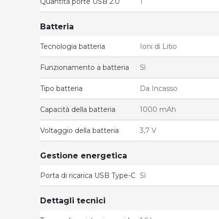
Quantità porte USB 2.0
1
Batteria
Tecnologia batteria
Ioni di Litio
Funzionamento a batteria
Sì
Tipo batteria
Da Incasso
Capacità della batteria
1000 mAh
Voltaggio della batteria
3,7 V
Gestione energetica
Porta di ricarica USB Type-C
Sì
Dettagli tecnici