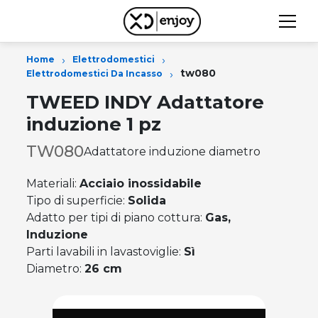
›
›
Home
Elettrodomestici
›
tw080
Elettrodomestici Da Incasso
TWEED INDY Adattatore
induzione 1 pz
TW080
Adattatore induzione diametro
Materiali:
Acciaio inossidabile
Tipo di superficie:
Solida
Adatto per tipi di piano cottura:
Gas,
Induzione
Parti lavabili in lavastoviglie:
Sì
Diametro:
26 cm