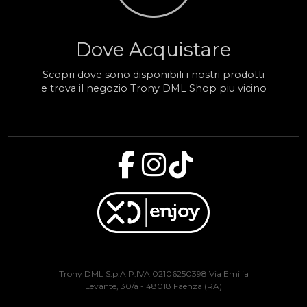
Dove Acquistare
Scopri dove sono disponibili i nostri prodotti
e trova il negozio Trony DML Shop piu vicino
Trony DML S.p.A P.IVA 02106250398 Via Emilia
Levante, 30/a - 48018 Faenza (RA)